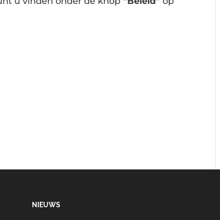
unt u vinden onder de knop
“Beleid”
op
NIEUWS